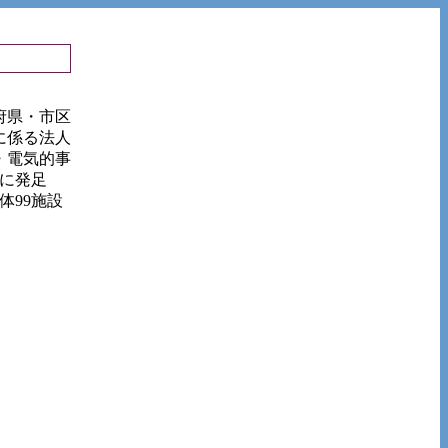
府県・市区
に係る法人
・電気的事
月に発足
体99施設