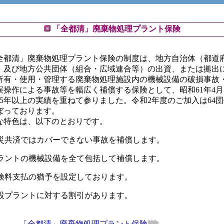
「全都清」廃棄物処理プラント保険
都清」廃棄物処理プラント保険の制度は、地方自治体（都道
）及び地方公共団体（組合・広域連合等）の出資、または拠出
所有・使用・管理する廃棄物処理施設内の機械設備の破損事故
誤操作による事故等を幅広く補償する保険として、昭和61年4
25年以上の実績を重ねて参りました。令和2年度のご加入は64団
ぼっております。
特色は、以下のとおりです。
]火災共済ではカバーできない事故を補償します。
]プラントの機械設備を全て包括して補償します。
]保険料支払の猶予を設定しております。
]新設プラントに対する割引があります。
「全都清」廃棄物処理プラント保険