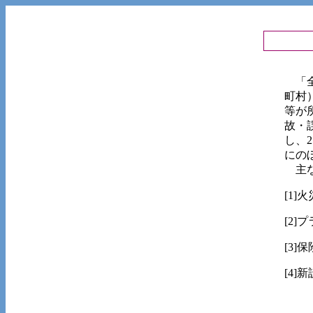
「全
町村
等が
故・
し、
にの
主な
[1
[2
[3
[4